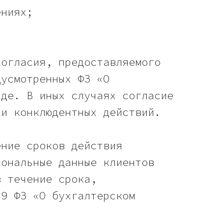
ениях;
согласия, предоставляемого
дусмотренных ФЗ «О
иде. В иных случаях согласие
ии конклюдентных действий.
ение сроков действия
сональные данные клиентов
в течение срока,
29 ФЗ «О бухгалтерском