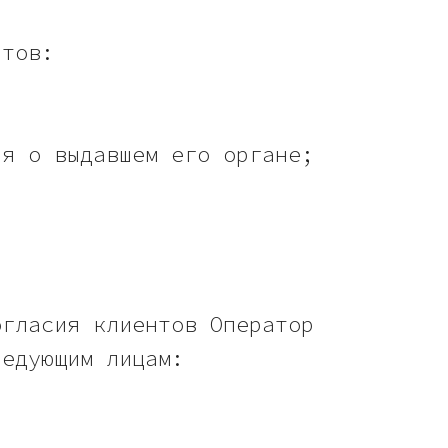
нтов:
ия о выдавшем его органе;
огласия клиентов Оператор
ледующим лицам: