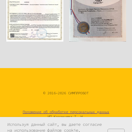
© 2016–2026 СИМПЛРОБОТ
Развивающие настольные игры купить, STEM игры для детей,
игры по физике и химии, подарок школьнику.
Положение об обработке персональных данных
ИП Казанцева Т. Н.
ИНН: 182905733474
Используя данный сайт, вы даете согласие
Регистрация в реестре операторов персональных данных:
18-
на использование файлов cookie,
25-010803