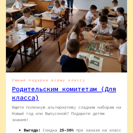
Умные подарки всему классу
Родительским комитетам (Для
класса)
Ищете полезную альтернативу сладким наборам на
Новый год или Выпускной? Подарите детям
знания!
Выгода:
Скидка
25–30%
при заказе на класс