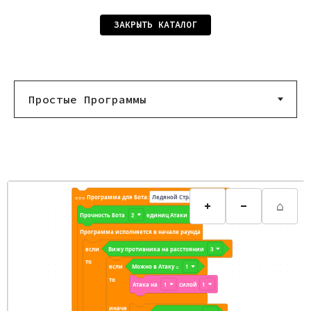
ЗАКРЫТЬ КАТАЛОГ
=== Программа для Бота:
Ледяной Страж-Бот 1
===
+
-
⌂
Прочность Бота
2
единиц Атаки
Программа исполняется в начале раунда
если
Вижу противника на расстоянии
3
то
если
Можно в Атаку =
1
то
Атака на
1
силой
1
иначе