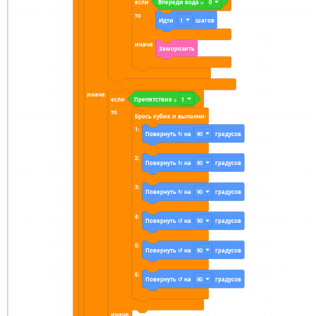
если
Впереди вода =
0
то
Идти
1
шагов
иначе
Заморозить
иначе
если
Препятствие =
1
то
Брось кубик и выполни:
1:
Повернуть ↻ на
90
градусов
2:
Повернуть ↻ на
90
градусов
3:
Повернуть ↻ на
90
градусов
4:
Повернуть ↺ на
90
градусов
5:
Повернуть ↺ на
90
градусов
6:
Повернуть ↺ на
90
градусов
иначе